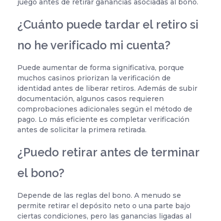
juego antes de retirar ganancias asociadas al bono.
¿Cuánto puede tardar el retiro si
no he verificado mi cuenta?
Puede aumentar de forma significativa, porque
muchos casinos priorizan la verificación de
identidad antes de liberar retiros. Además de subir
documentación, algunos casos requieren
comprobaciones adicionales según el método de
pago. Lo más eficiente es completar verificación
antes de solicitar la primera retirada.
¿Puedo retirar antes de terminar
el bono?
Depende de las reglas del bono. A menudo se
permite retirar el depósito neto o una parte bajo
ciertas condiciones, pero las ganancias ligadas al