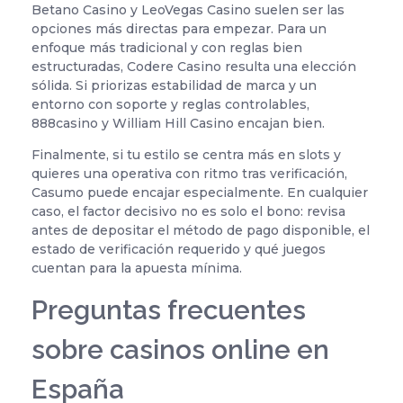
Betano Casino y LeoVegas Casino suelen ser las
opciones más directas para empezar. Para un
enfoque más tradicional y con reglas bien
estructuradas, Codere Casino resulta una elección
sólida. Si priorizas estabilidad de marca y un
entorno con soporte y reglas controlables,
888casino y William Hill Casino encajan bien.
Finalmente, si tu estilo se centra más en slots y
quieres una operativa con ritmo tras verificación,
Casumo puede encajar especialmente. En cualquier
caso, el factor decisivo no es solo el bono: revisa
antes de depositar el método de pago disponible, el
estado de verificación requerido y qué juegos
cuentan para la apuesta mínima.
Preguntas frecuentes
sobre casinos online en
España