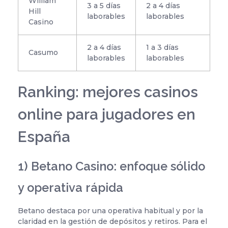
William
3 a 5 días
2 a 4 días
Hill
laborables
laborables
Casino
2 a 4 días
1 a 3 días
Casumo
laborables
laborables
Ranking: mejores casinos
online para jugadores en
España
1) Betano Casino: enfoque sólido
y operativa rápida
Betano destaca por una operativa habitual y por la
claridad en la gestión de depósitos y retiros. Para el