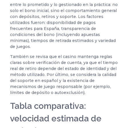
entre lo prometido y lo gestionado en la práctica: no
solo el bono inicial, sino el comportamiento general
con depósitos, retiros y soporte. Los factores
utilizados fueron: disponibilidad de pagos
frecuentes para España, transparencia de
condiciones del bono (incluyendo apuestas
mínimas), tiempos de retirada estimados y variedad
de juegos.
También se revisa que el casino mantenga reglas
claras sobre verificación de cuenta, ya que el tiempo
real de retiro depende del estado de identidad y del
método utilizado. Por último, se considera la calidad
del soporte en español y la existencia de
mecanismos de juego responsable (por ejemplo,
límites de depósito o autoexclusión).
Tabla comparativa:
velocidad estimada de