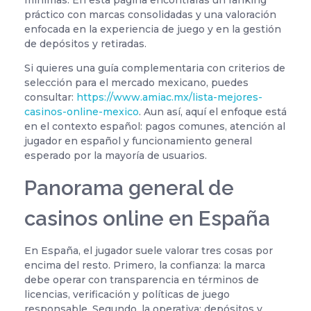
práctico con marcas consolidadas y una valoración
enfocada en la experiencia de juego y en la gestión
de depósitos y retiradas.
Si quieres una guía complementaria con criterios de
selección para el mercado mexicano, puedes
consultar:
https://www.amiac.mx/lista-mejores-
casinos-online-mexico
. Aun así, aquí el enfoque está
en el contexto español: pagos comunes, atención al
jugador en español y funcionamiento general
esperado por la mayoría de usuarios.
Panorama general de
casinos online en España
En España, el jugador suele valorar tres cosas por
encima del resto. Primero, la confianza: la marca
debe operar con transparencia en términos de
licencias, verificación y políticas de juego
responsable. Segundo, la operativa: depósitos y