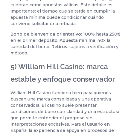
cuentan como apuestas válidas. Este detalle es
importante: el tiempo que se tarda en cumplir la
apuesta mínima puede condicionar cuándo
conviene solicitar una retirada.
Bono de bienvenida orientativo:
100% hasta 250€
en el primer depósito.
Apuesta mínima:
40x la
cantidad del bono.
Retiros:
sujetos a verificación y
método.
5) William Hill Casino: marca
estable y enfoque conservador
William Hill Casino funciona bien para quienes
buscan una marca consolidada y una operativa
conservadora. El casino suele presentar
condiciones de bono con claridad y una estructura
que permite entender el progreso sin
interpretaciones excesivas. Para el usuario en
España, la experiencia se apoya en procesos de