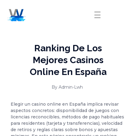
Lekki Waterside Hotel
Lekki Waterside Hotel is one of the pioneering hotels situated in the commercial district of Lekki Phase 1.
Ranking De Los
Mejores Casinos
Online En España
By
Admin-Lwh
Elegir un casino online en España implica revisar
aspectos concretos: disponibilidad de juegos con
licencias reconocibles, métodos de pago habituales
para residentes (tarjeta y transferencias), velocidad
de retiros y reglas claras sobre bonos y apuestas
mínimas. En esta página encontrarás un ranking