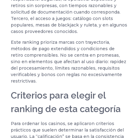
retiros sin sorpresas, con tiempos razonables y
solicitud de documentación cuando corresponda.
Tercero, el acceso a juegos: catálogo con slots
populares, mesas de blackjack y ruleta, y en algunos
casos proveedores conocidos.
Este ranking prioriza marcas con trayectoria,
métodos de pago extendidos y condiciones de
retiro comprensibles. No se centra en promesas,
sino en elementos que afectan al uso diario: rapidez
del procesamiento, límites razonables, requisitos
verificables y bonos con reglas no excesivamente
restrictivas.
Criterios para elegir el
ranking de esta categoría
Para ordenar los casinos, se aplicaron criterios
prácticos que suelen determinar la satisfacción del
usuario. La “calificación” se basa en la consistencia