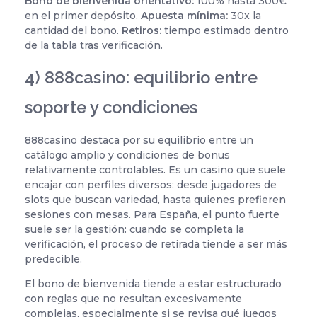
Bono de bienvenida orientativo:
100% hasta 300€
en el primer depósito.
Apuesta mínima:
30x la
cantidad del bono.
Retiros:
tiempo estimado dentro
de la tabla tras verificación.
4) 888casino: equilibrio entre
soporte y condiciones
888casino destaca por su equilibrio entre un
catálogo amplio y condiciones de bonus
relativamente controlables. Es un casino que suele
encajar con perfiles diversos: desde jugadores de
slots que buscan variedad, hasta quienes prefieren
sesiones con mesas. Para España, el punto fuerte
suele ser la gestión: cuando se completa la
verificación, el proceso de retirada tiende a ser más
predecible.
El bono de bienvenida tiende a estar estructurado
con reglas que no resultan excesivamente
complejas, especialmente si se revisa qué juegos