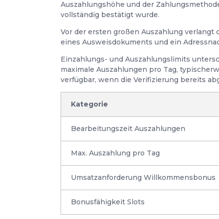
Auszahlungshöhe und der Zahlungsmethode. 
vollständig bestätigt wurde.
Vor der ersten großen Auszahlung verlangt d
eines Ausweisdokuments und ein Adressnach
Einzahlungs- und Auszahlungslimits untersch
maximale Auszahlungen pro Tag, typischerw
verfügbar, wenn die Verifizierung bereits ab
Kategorie
Bearbeitungszeit Auszahlungen
Max. Auszahlung pro Tag
Umsatzanforderung Willkommensbonus
Bonusfähigkeit Slots