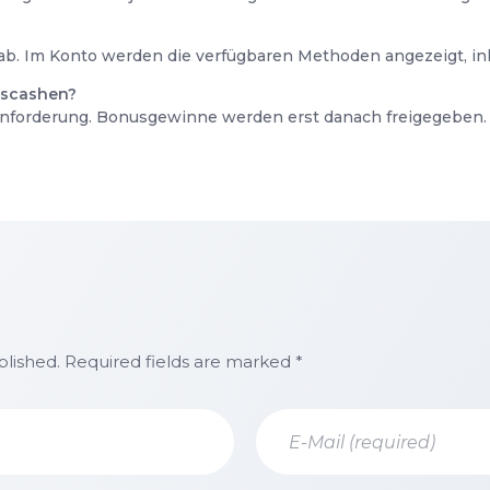
?
b. Im Konto werden die verfügbaren Methoden angezeigt, in
uscashen?
zanforderung. Bonusgewinne werden erst danach freigegeben.
blished. Required fields are marked *