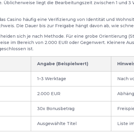
Üblicherweise liegt die Bearbeitungszeit zwischen 1 und 3 
as Casino häufig eine Verifizierung von Identität und Wohnsit
weis. Die Dauer bis zur Freigabe hängt davon ab, wie schne
eiden sich je nach Methode. Für eine grobe Orientierung (St
eise im Bereich von 2.000 EUR oder Gegenwert. Kleinere Au
geschlossen ist.
Angabe (Beispielwert)
Hinwei
1–3 Werktage
Nach vo
2.000 EUR
Abhäng
30x Bonusbetrag
Freispi
Ausgewählte Titel
Liste i