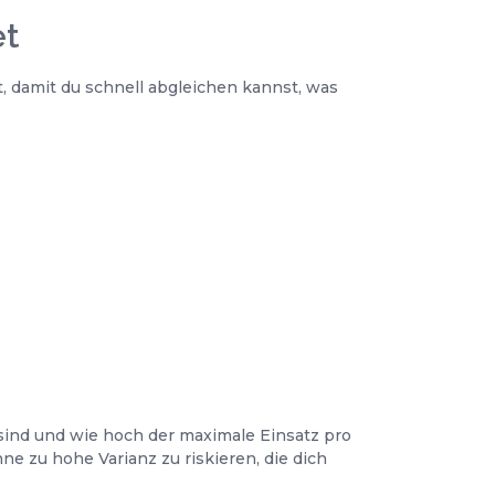
et
, damit du schnell abgleichen kannst, was
g
 sind und wie hoch der maximale Einsatz pro
ne zu hohe Varianz zu riskieren, die dich