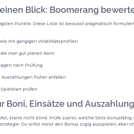
 einen Blick: Boomerang bewert
gsten Punkte. Diese Liste ist bewusst pragmatisch formuliert
ele mit gängigen Volatilitätsprofilen
 die man gut planen kann
tagen nach Prüfung
n Auszahlungen früher anfallen
 Spielstart prüfen
ür Boni, Einsätze und Auszahlun
, starte nicht blind. Prüfe zuerst, welche Slots bonusfähig
trategie: Du willst meist den Bonus zügig ausspielen, aber oh