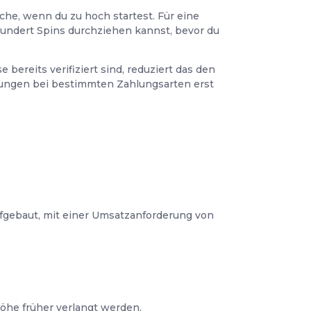
che, wenn du zu hoch startest. Für eine
 hundert Spins durchziehen kannst, bevor du
bereits verifiziert sind, reduziert das den
hlungen bei bestimmten Zahlungsarten erst
fgebaut, mit einer Umsatzanforderung von
öhe früher verlangt werden.