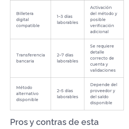
Activación
Billetera
del método y
1–3 días
digital
posible
laborables
compatible
verificación
adicional
Se requiere
detalle
Transferencia
2–7 días
correcto de
bancaria
laborables
cuenta y
validaciones
Depende del
Método
2–5 días
proveedor y
alternativo
laborables
del saldo
disponible
disponible
Pros y contras de esta