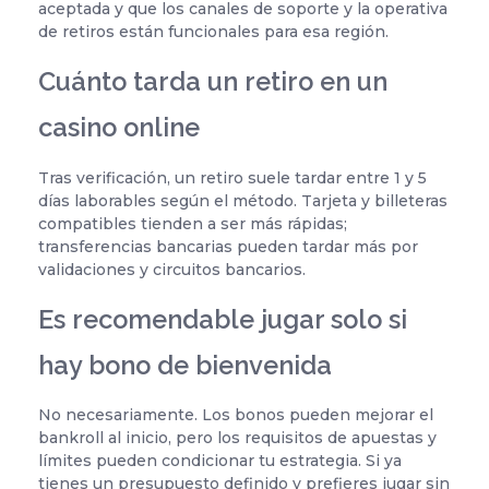
aceptada y que los canales de soporte y la operativa
de retiros están funcionales para esa región.
Cuánto tarda un retiro en un
casino online
Tras verificación, un retiro suele tardar entre 1 y 5
días laborables según el método. Tarjeta y billeteras
compatibles tienden a ser más rápidas;
transferencias bancarias pueden tardar más por
validaciones y circuitos bancarios.
Es recomendable jugar solo si
hay bono de bienvenida
No necesariamente. Los bonos pueden mejorar el
bankroll al inicio, pero los requisitos de apuestas y
límites pueden condicionar tu estrategia. Si ya
tienes un presupuesto definido y prefieres jugar sin