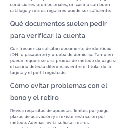
condiciones promocionales, un casino con buen
catálogo y retiros regulares puede ser suficiente.
Qué documentos suelen pedir
para verificar la cuenta
Con frecuencia solicitan documento de identidad
(DNI o pasaporte) y prueba de domicilio. También
puede requerirse una prueba de método de pago si
el casino detecta diferencias entre el titular de la
tarjeta y el perfil registrado.
Cómo evitar problemas con el
bono y el retiro
Revisa requisitos de apuestas, límites por juego,
plazos de activación y si existe restricción por
método. Además, evita solicitar retiros