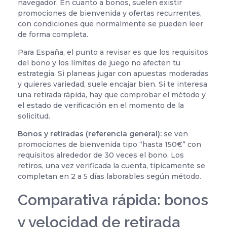
navegador. En cuanto a bonos, suelen existir
promociones de bienvenida y ofertas recurrentes,
con condiciones que normalmente se pueden leer
de forma completa.
Para España, el punto a revisar es que los requisitos
del bono y los límites de juego no afecten tu
estrategia. Si planeas jugar con apuestas moderadas
y quieres variedad, suele encajar bien. Si te interesa
una retirada rápida, hay que comprobar el método y
el estado de verificación en el momento de la
solicitud.
Bonos y retiradas (referencia general):
se ven
promociones de bienvenida tipo “hasta 150€” con
requisitos alrededor de 30 veces el bono. Los
retiros, una vez verificada la cuenta, típicamente se
completan en 2 a 5 días laborables según método.
Comparativa rápida: bonos
y velocidad de retirada