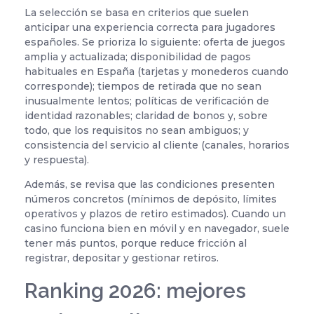
La selección se basa en criterios que suelen
anticipar una experiencia correcta para jugadores
españoles. Se prioriza lo siguiente: oferta de juegos
amplia y actualizada; disponibilidad de pagos
habituales en España (tarjetas y monederos cuando
corresponde); tiempos de retirada que no sean
inusualmente lentos; políticas de verificación de
identidad razonables; claridad de bonos y, sobre
todo, que los requisitos no sean ambiguos; y
consistencia del servicio al cliente (canales, horarios
y respuesta).
Además, se revisa que las condiciones presenten
números concretos (mínimos de depósito, límites
operativos y plazos de retiro estimados). Cuando un
casino funciona bien en móvil y en navegador, suele
tener más puntos, porque reduce fricción al
registrar, depositar y gestionar retiros.
Ranking 2026: mejores